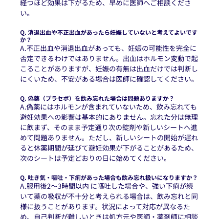
経つほど効果は下がるため、早めに医師へご相談くださ
い。
Q. 消退出血や不正出血があったら妊娠していないと考えてよいです
か？
A.不正出血や消退出血があっても、妊娠の可能性を完全に
否定できるわけではありません。出血はホルモン変動で起
こることがありますが、妊娠の有無は出血だけでは判断し
にくいため、不安がある場合は医師に確認してください。
Q. 偽薬（プラセボ）を飲み忘れた場合は問題ありますか？
A.偽薬にはホルモンが含まれていないため、飲み忘れても
避妊効果への影響は基本的にありません。忘れた分は無理
に飲まず、そのまま予定通り次の錠剤や新しいシートへ進
めて問題ありません。ただし、新しいシートの開始が遅れ
ると休薬期間が延びて避妊効果が下がることがあるため、
次のシートは予定どおりの日に始めてください。
Q. 吐き気・嘔吐・下痢があった場合も飲み忘れ扱いになりますか？
A.服用後2〜3時間以内 に嘔吐した場合や、強い下痢が続
いて薬の吸収が不十分と考えられる場合は、飲み忘れと同
様に扱うことがあります。状況によって対応が異なるた
め、自己判断が難しいときは処方元や医師・薬剤師に相談