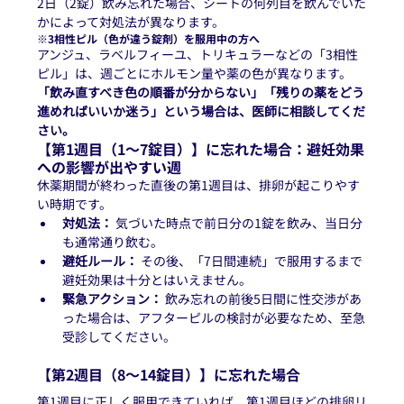
2日（2錠）飲み忘れた場合、シートの何列目を飲んでいた
かによって対処法が異なります。
※3相性ピル（色が違う錠剤）を服用中の方へ
アンジュ、ラベルフィーユ、トリキュラーなどの「3相性
ピル」は、週ごとにホルモン量や薬の色が異なります。
「飲み直すべき色の順番が分からない」「残りの薬をどう
進めればいいか迷う」という場合は、医師に相談してくだ
さい。
【第1週目（1〜7錠目）】に忘れた場合：避妊効果
への影響が出やすい週
休薬期間が終わった直後の第1週目は、排卵が起こりやす
い時期です。
対処法：
 気づいた時点で前日分の1錠を飲み、当日分
も通常通り飲む。
避妊ルール：
 その後、「7日間連続」で服用するまで
避妊効果は十分とはいえません。
緊急アクション：
 飲み忘れの前後5日間に性交渉があ
った場合は、アフターピルの検討が必要なため、至急
受診してください。
【第2週目（8〜14錠目）】に忘れた場合
第1週目に正しく服用できていれば、第1週目ほどの排卵リ