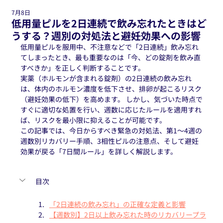
7月8日
低用量ピルを2日連続で飲み忘れたときはど
うする？週別の対処法と避妊効果への影響
低用量ピルを服用中、不注意などで「2日連続」飲み忘れ
てしまったとき、最も重要なのは「今、どの錠剤を飲み直
すべきか」を正しく判断することです。
実薬（ホルモンが含まれる錠剤）の2日連続の飲み忘れ
は、体内のホルモン濃度を低下させ、排卵が起こるリスク
（避妊効果の低下）を高めます。 しかし、気づいた時点で
すぐに適切な処置を行い、週数に応じたルールを適用すれ
ば、リスクを最小限に抑えることが可能です。
この記事では、今日からすべき緊急の対処法、第1〜4週の
週数別リカバリー手順、3相性ピルの注意点、そして避妊
効果が戻る「7日間ルール」を詳しく解説します。
目次
「2日連続の飲み忘れ」の正確な定義と影響
【週数別】2日以上飲み忘れた時のリカバリープラ