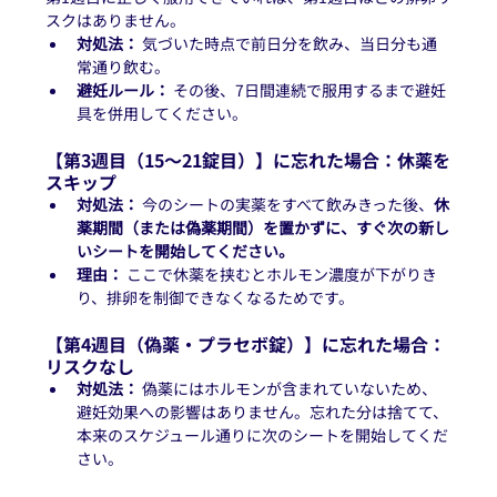
スクはありません。
対処法：
 気づいた時点で前日分を飲み、当日分も通
常通り飲む。
避妊ルール：
 その後、7日間連続で服用するまで避妊
具を併用してください。
【第3週目（15〜21錠目）】に忘れた場合：休薬を
スキップ
対処法： 
今のシートの実薬をすべて飲みきった後、
休
薬期間（または偽薬期間）を置かずに、すぐ次の新し
いシートを開始してください。
理由： 
ここで休薬を挟むとホルモン濃度が下がりき
り、排卵を制御できなくなるためです。
【第4週目（偽薬・プラセボ錠）】に忘れた場合：
リスクなし
対処法： 
偽薬にはホルモンが含まれていないため、
避妊効果への影響はありません。忘れた分は捨てて、
本来のスケジュール通りに次のシートを開始してくだ
さい。