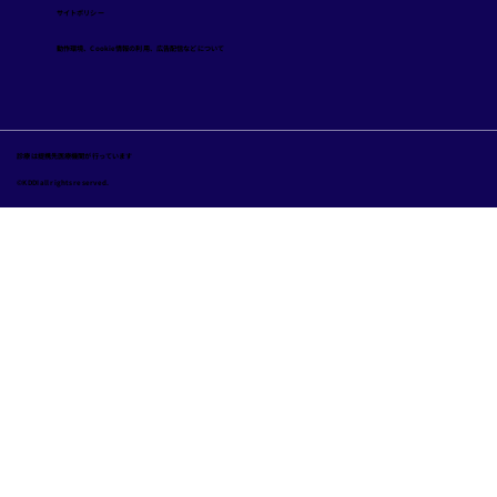
サイトポリシー
​動作環境、Cookie情報の利用、広告配信などについて
診療は提携先医療機関が行っています
©KDDI all rights reserved.