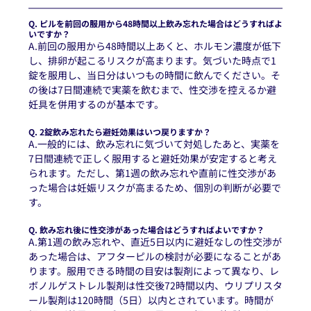
Q. ピルを前回の服用から48時間以上飲み忘れた場合はどうすればよ
いですか？
A.前回の服用から48時間以上あくと、ホルモン濃度が低下
し、排卵が起こるリスクが高まります。気づいた時点で1
錠を服用し、当日分はいつもの時間に飲んでください。そ
の後は7日間連続で実薬を飲むまで、性交渉を控えるか避
妊具を併用するのが基本です。
Q. 2錠飲み忘れたら避妊効果はいつ戻りますか？
A.一般的には、飲み忘れに気づいて対処したあと、実薬を
7日間連続で正しく服用すると避妊効果が安定すると考え
られます。ただし、第1週の飲み忘れや直前に性交渉があ
った場合は妊娠リスクが高まるため、個別の判断が必要で
す。
Q. 飲み忘れ後に性交渉があった場合はどうすればよいですか？
A.第1週の飲み忘れや、直近5日以内に避妊なしの性交渉が
あった場合は、アフターピルの検討が必要になることがあ
ります。服用できる時間の目安は製剤によって異なり、レ
ボノルゲストレル製剤は性交後72時間以内、ウリプリスタ
ール製剤は120時間（5日）以内とされています。時間が