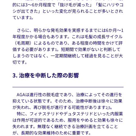
的には3〜6か月程度で「抜け毛が減った」「髪にハリやコ
シが出てきた」といった変化が見られることが多いとされ
ています
。
2
　さらに、明らかな発毛効果を実感するまでには6か月〜1
年程度かかる場合もあります。これは毛髪の成長サイクル
（毛周期）によるものであり、ある程度の時間をかけて評
価する必要があります
。短期間で効果がないと判断して
1
しまうのではなく、一定期間継続して経過を見ることが大
切です。
3. 治療を中断した際の影響
　AGAは進行性の脱毛症であり、治療によってその進行を
抑えている状態です。そのため、治療中断後は徐々に効果
が失われ、再び脱毛が進行する可能性があります
。
2,5
　特に、フィナステリドやデュタステリドといった内服薬
は作用が可逆的であるため、服用をやめると効果も徐々に
失われます。無理なく継続できる治療計画を立てること
が、長期的な効果維持のために重要です。