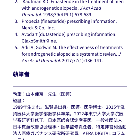
 Kaufman KD. Finasteride in the treatment of men 
with androgenetic alopecia. 
J Am Acad 
Dermatol.
 1998;39(4 Pt 1):578-589.
Propecia (finasteride) prescribing information. 
Merck & Co., Inc.
Avodart (dutasteride) prescribing information. 
GlaxoSmithKline.
Adil A, Godwin M. The effectiveness of treatments 
for androgenetic alopecia: a systematic review. 
J 
Am Acad Dermatol.
 2017;77(1):136-141.
執筆者
執筆：山本佳奈　先生（医師） 
経歴：
1989年生まれ。滋賀県出身。医師。医学博士。2015年滋
賀医科大学医学部医学科卒業。2022年東京大学大学院医
学系研究科修了。日本医師会認定産業医。一般社団法人 
日本貧血改善協会理事・医学監修責任者、特定非営利活動
法人医療ガバナンス研究所研究員。AERA DIGITAL コラム
ニスト。