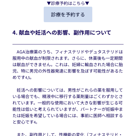
▼診療予約はこちら▼
診療を予約する
4. 献血や妊活への影響、副作用について
　AGA治療薬のうち、フィナステリドやデュタステリドは
服用中の献血が制限されます。さらに、休薬後も一定期間
は献血ができません。これは、妊婦に輸血された場合に胎
児、特に男児の外性器発達に影響を及ぼす可能性があるた
めです
。
4,5
　妊活への影響については、男性がこれらの薬を服用して
いる場合でも、精液中に移行する薬剤量はごくわずかとさ
れています。一般的な使用において大きな影響が生じる可
能性は低いと考えられていますが、パートナーが妊娠中ま
たは妊娠を希望している場合には、事前に医師へ相談する
と安心です
。
4
　また、副作用として、性機能の変化（フィナステリド・