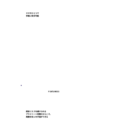
​スマホひとつで
手軽に受診可能
FEATURE03
感染リスクを避けられる
プライベート空間だからこそ、
周囲を気にせず話ができる