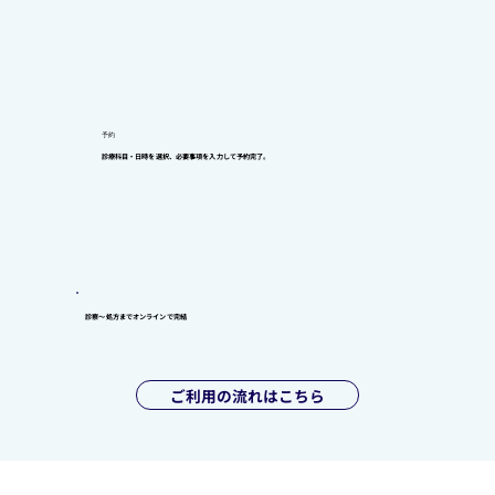
予約
診療科目・日時を選択、必要事項を入力して予約完了。
診察〜処方までオンラインで完結
ご利用の流れはこちら