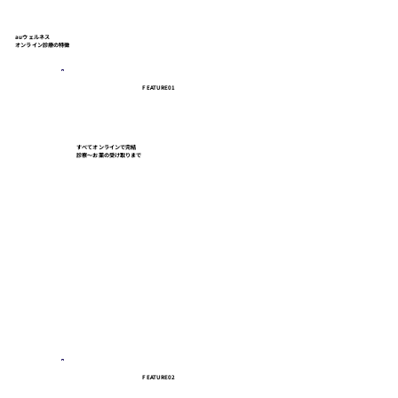
auウェルネス
オンライン診療の特徴
FEATURE01
すべてオンラインで完結
診察〜お薬の受け取りまで
FEATURE02