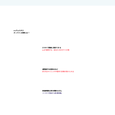
auウェルネス
オンライン診療とは？
スマホで簡単に受診できる
auが提供する、あなたのかかりつけ医
通勤前やお昼休みなど
好きなタイミングや場所で診察が受けられる
移動時間も待ち時間もゼロ。
スマホで完結する医療体験。