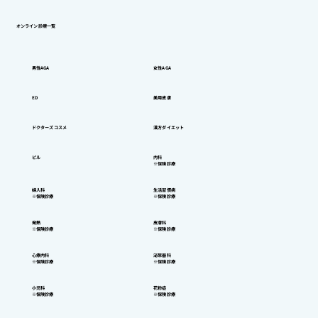
オンライン診療一覧
男性AGA
女性AGA
ED
美用皮膚
ドクターズコスメ
漢方ダイエット
ピル
内科
​※保険診療
​婦人科
​生活習慣病
​※保険診療
​※保険診療
​発熱
​皮膚科
​※保険診療
​※保険診療
​心療内科
​泌尿器科
​※保険診療
​※保険診療
​小児科
​花粉症
​※保険診療
​※保険診療